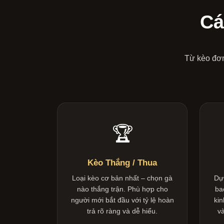
Cá
Từ kèo đơn
🏆
Kèo Thắng / Thua
Loại kèo cơ bản nhất – chọn gà
Dự 
nào thắng trận. Phù hợp cho
ba
người mới bắt đầu với tỷ lệ hoàn
ki
trả rõ ràng và dễ hiểu.
v