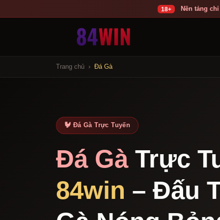
Nền tảng chỉ 
18+
Trang chủ
Đá Gà
🐓 Đá Gà Trực Tuyến
Đá Gà
Trực Tu
84win
– Đấu 