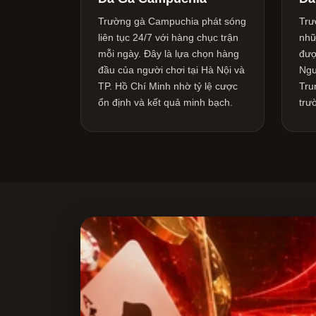
Trường gà Campuchia phát sóng
Trư
liên tục 24/7 với hàng chục trận
nhữ
mỗi ngày. Đây là lựa chọn hàng
đượ
đầu của người chơi tại Hà Nội và
Ngư
TP. Hồ Chí Minh nhờ tỷ lệ cược
Tru
ổn định và kết quả minh bạch.
trư