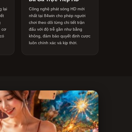
 lại
Công nghệ phát sóng HD mới
ết
nhất tại 84win cho phép người
g
chơi theo dõi từng chi tiết trận
o cơ
đấu với độ trễ gần như bằng
 có
không, đảm bảo quyết định cược
luôn chính xác và kịp thời.