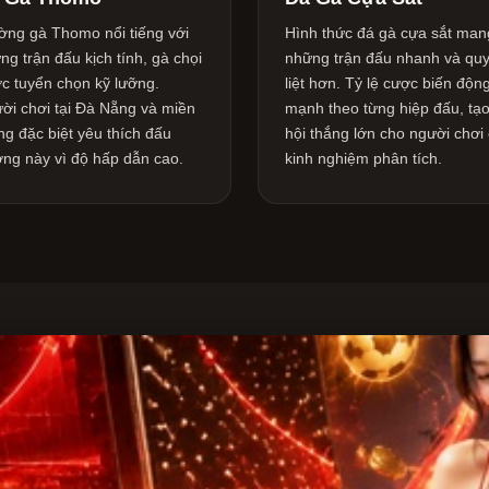
ờng gà Thomo nổi tiếng với
Hình thức đá gà cựa sắt mang
ng trận đấu kịch tính, gà chọi
những trận đấu nhanh và quy
c tuyển chọn kỹ lưỡng.
liệt hơn. Tỷ lệ cược biến độn
ời chơi tại Đà Nẵng và miền
mạnh theo từng hiệp đấu, tạ
ng đặc biệt yêu thích đấu
hội thắng lớn cho người chơi
ờng này vì độ hấp dẫn cao.
kinh nghiệm phân tích.