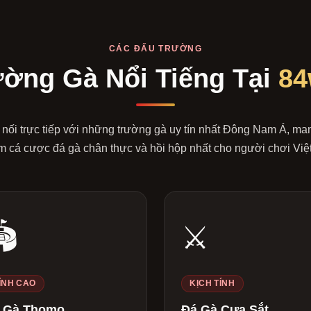
CÁC ĐẤU TRƯỜNG
ường Gà Nổi Tiếng Tại
84
 nối trực tiếp với những trường gà uy tín nhất Đông Nam Á, man
m cá cược đá gà chân thực và hồi hộp nhất cho người chơi Việ
️
⚔️
ỈNH CAO
KỊCH TÍNH
 Gà Thomo
Đá Gà Cựa Sắt