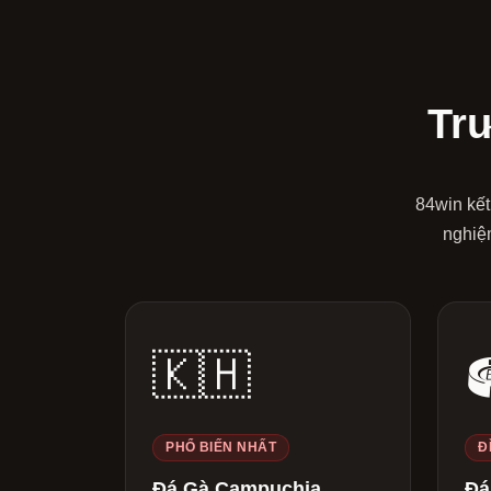
Tr
84win kết
nghiệ
🇰🇭

PHỔ BIẾN NHẤT
Đ
Đá Gà Campuchia
Đá