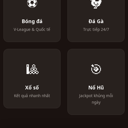
⚽
🐓
Bóng đá
Đá Gà
V-League & Quốc tế
Trực tiếp 24/7
🎱
🎯
Xổ số
Nổ Hũ
Kết quả nhanh nhất
Jackpot khủng mỗi
ngày