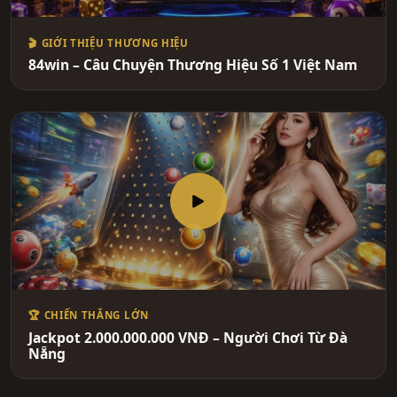
🎬 GIỚI THIỆU THƯƠNG HIỆU
84win – Câu Chuyện Thương Hiệu Số 1 Việt Nam
🏆 CHIẾN THẮNG LỚN
Jackpot 2.000.000.000 VNĐ – Người Chơi Từ Đà
Nẵng