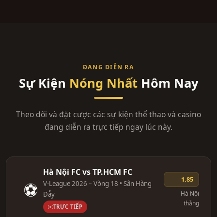
ĐANG DIỄN RA
Sự Kiện
Nóng Nhất
Hôm Nay
Theo dõi và đặt cược các sự kiện thể thao và casino
đang diễn ra trực tiếp ngay lúc này.
Hà Nội FC vs TP.HCM FC
1.85
⚽
V-League 2026 – Vòng 18 • Sân Hàng
Hà Nội
Đẫy
thắng
TRỰC TIẾP