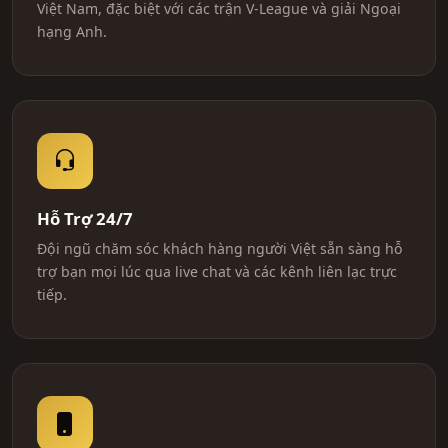
Việt Nam, đặc biệt với các trận V-League và giải Ngoại
hạng Anh.
Hỗ Trợ 24/7
Đội ngũ chăm sóc khách hàng người Việt sẵn sàng hỗ
trợ bạn mọi lúc qua live chat và các kênh liên lạc trực
tiếp.