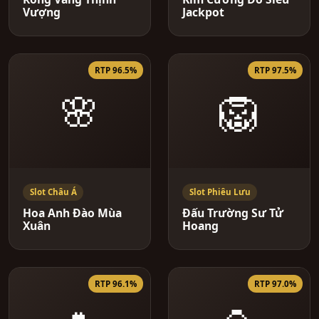
Vượng
Jackpot
RTP 96.5%
RTP 97.5%
🌸
🦁
Slot Châu Á
Slot Phiêu Lưu
Hoa Anh Đào Mùa
Đấu Trường Sư Tử
Xuân
Hoang
RTP 96.1%
RTP 97.0%