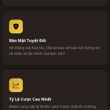
Bảo Mật Tuyệt Đối
Hệ thống mã hóa SSL 256-bit bảo vệ toàn bộ thông tin
cá nhân và tài chính của bạn 24/7.
Tỷ Lệ Cược Cao Nhất
84win cung cấp tỷ lệ kèo cạnh tranh nhất thị trường