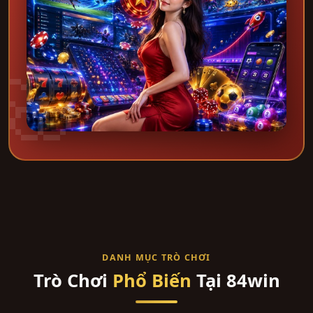
DANH MỤC TRÒ CHƠI
Trò Chơi
Phổ Biến
Tại 84win