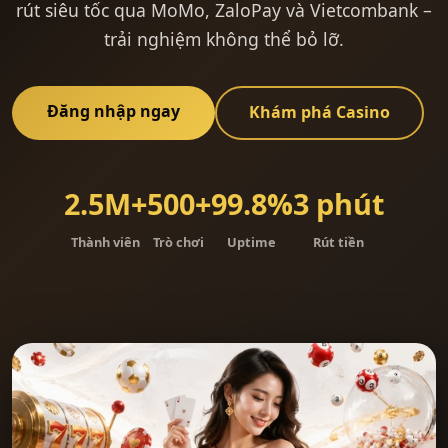
rút siêu tốc qua MoMo, ZaloPay và Vietcombank –
trải nghiệm không thể bỏ lỡ.
Đăng nhập ngay
Khám phá Casino
2.5M+
500+
99.8%
3 phút
Thành viên
Trò chơi
Uptime
Rút tiền