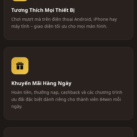
Tương Thích Mọi Thiết Bị
Chơi mượt mà trên điện thoại Android, iPhone hay
máy tính – giao diện tối ưu cho mọi màn hình.
Khuyến Mãi Hàng Ngày
Hoàn tiền, thưởng nạp, cashback và các chương trình
ưu đãi đặc biệt dành riêng cho thành viên 84win mỗi
ngày.