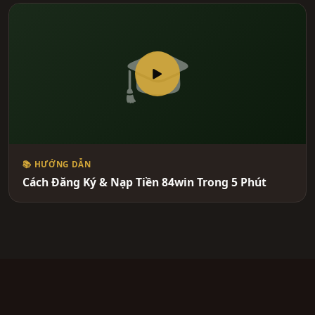
🎓
📚 HƯỚNG DẪN
Cách Đăng Ký & Nạp Tiền 84win Trong 5 Phút